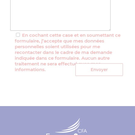
En cochant cette case et en soumettant ce
formulaire, j’accepte que mes données
personnelles soient utilisées pour me
recontacter dans le cadre de ma demande
indiquée dans ce formulaire. Aucun autre
traitement ne sera effectué avec mes
informations.
Veuillez
laisser
ce
champ
vide.