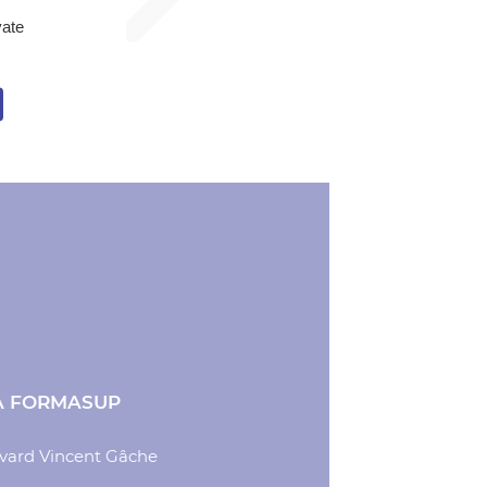
vate
A FORMASUP
vard Vincent Gâche