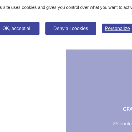
ttant ce formulaire, j’accepte que mes données
e recontacter dans le cadre de ma demande indiquée
s site uses cookies and gives you control over what you want to acti
tement ne sera effectué avec mes informations.
OK, accept all
Deny all cookies
Personalize
CF
26 boule