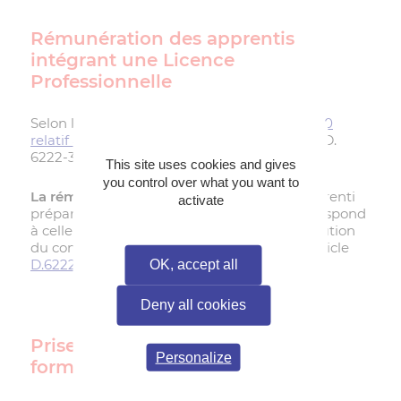
Rémunération des apprentis
intégrant une Licence
Professionnelle
Selon le
Décret no 2020-373 du 30 mars 2020
relatif à la rémunération des apprentis
, Art. D.
6222-32.
This site uses cookies and gives
you control over what you want to
La rémunération minimale
perçue par l’apprenti
activate
préparant une
licence professionnelle
correspond
à celle fixée pour la deuxième année d’exécution
du contrat dans les conditions prévues à l’article
D.6222-26
OK, accept all
Deny all cookies
Prise en charge des frais de
Personalize
formation