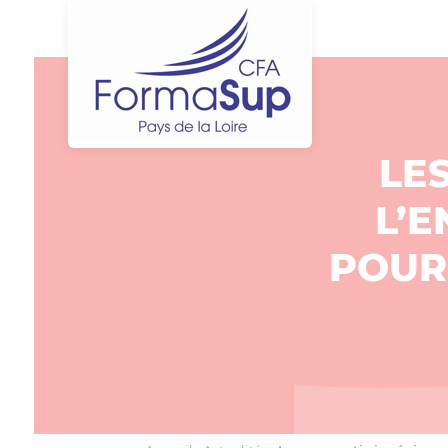
LE
L’E
POUR