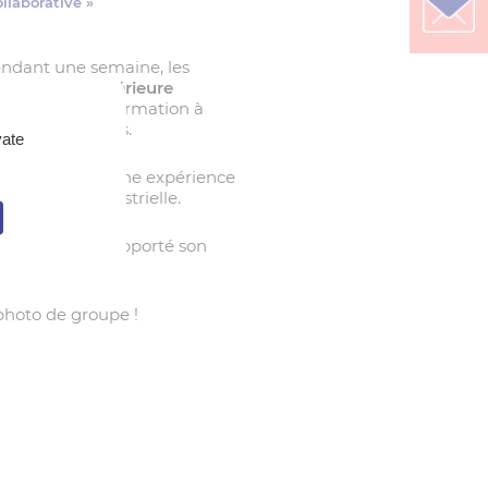
llaborative »
ndant une semaine, les
 Nationale Supérieure
ns
ont suivi la formation à
rative» à Nantes.
vate
r une culture et une expérience
borative et industrielle.
st ravi d’avoir apporté son
photo de groupe !