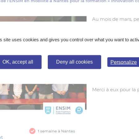
 de l’ENSIM en mobilité à Nantes pour la formation « innovation co
Au mois de mars, pe
apprentis de l’
Ecole
d’Ingénieurs du Ma
«l’innovation collabo
s site uses cookies and gives you control over what you want to acti
L’objectif : acquéri
de l’innovation colla
OK, accept all
Deny all cookies
Personalize
Le CFA FormaSup
e
soutien à ce projet.
Merci à eux pour la 