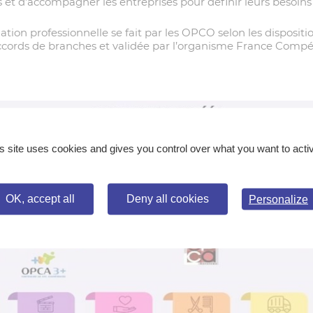
es et d’accompagner les entreprises pour définir leurs besoins
ation professionnelle se fait par les OPCO selon les dispositi
 accords de branches et validée par l’organisme France Comp
s site uses cookies and gives you control over what you want to acti
OK, accept all
Deny all cookies
Personalize