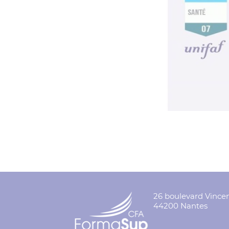
26 boulevard Vince
44200 Nantes