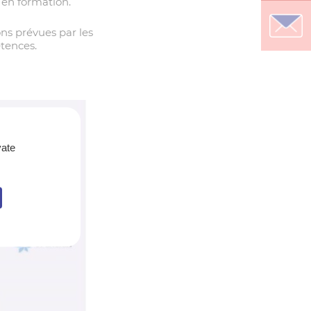
 en formation.
ons prévues par les
étences.
vate