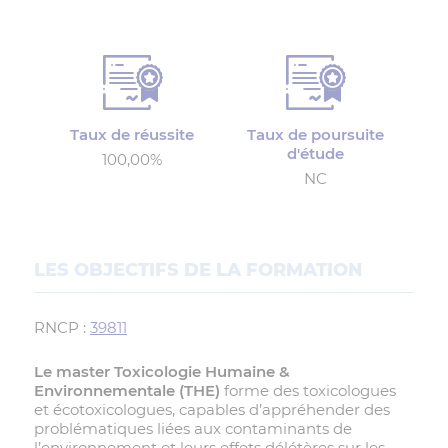
Taux de réussite
Taux de poursuite
d'étude
100,00%
NC
LES OBJECTIFS DE LA FORMATION
RNCP :
39811
Le master Toxicologie Humaine &
Environnementale (THE)
forme des toxicologues
et écotoxicologues, capables d’appréhender des
problématiques liées aux contaminants de
l’environnement et leurs effets délétères sur les