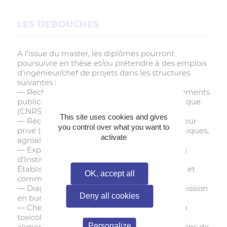
LES DEBOUCHES
A l’issue du master, les diplômés pourront
poursuivre en thèse et/ou prétendre à des emplois
d’ingénieur/chef de projets dans les structures
suivantes :
— Recherche publique: Universités, Établissements
publics à caractère scientifique et technologique
(CNRS, INRA, INSERM, IRD, IRSTEA).
This site uses cookies and gives
— Recherche & Développement dans le secteur
you control over what you want to
privé (industries pharmaceutiques, agrochimiques,
activate
agroalimentaires...).
— Expertise scientifique au sein d’Agences et
d’Instituts Nationaux et Européens ou
Établissements publics à caractère industriel et
OK, accept all
commercial ANSES, INERIS, ADEME, IRSN...).
— Diagnostic environnemental (chargé de mission
Deny all cookies
en bureau d’études).
— Chef.fe de projet et chargé.e de mission en
toxicologie réglementaire (cosmétique, agro-
Personalize
alimentaire, nutrition, chimie, agrochimie, biens de