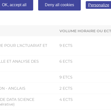
OK, accept all
Deny all cookies
Personalize
VOLUME HORAIRE OU EC
E POUR L’ACTUARIAT ET
9 ECTS
LLE ET ANALYSE DES
6 ECTS
9 ETCS
N - ANGLAIS
2 ECTS
DE DATA SCIENCE
4 ECTS
nérative)