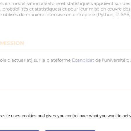
n modélisation aléatoire et statistique s’appuient sur des o
ce, probabilités et statistiques) et pour leur mise en œuvre de
tilisés de manière intensive en entreprise (Python, R, SAS,
DMISSION
le d’actuariat) sur la plateforme
Ecandidat
de l’université 
es
s site uses cookies and gives you control over what you want to acti
es