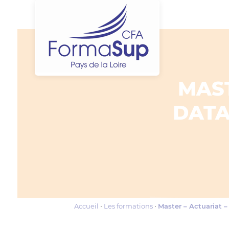
MAST
DATA
Accueil
Les formations
Master – Actuariat –