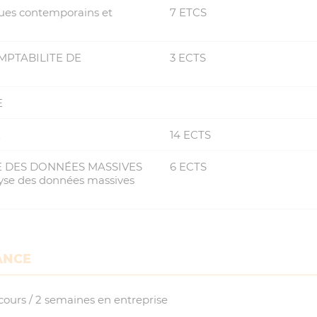
es contemporains et
7 ETCS
MPTABILITE DE
3 ECTS
E
E
14 ECTS
E DES DONNÉES MASSIVES
6 ECTS
yse des données massives
ANCE
ours / 2 semaines en entreprise