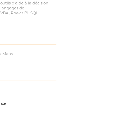
utils d’aide à la décision
s langages de
 VBA, Power BI, SQL,
du Mans
vate