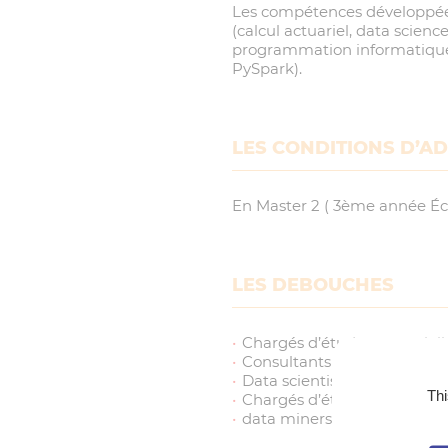
Les compétences développées e
(calcul actuariel, data scien
programmation informatique u
PySpark).
LES CONDITIONS D’A
En Master 2 ( 3ème année Éco
LES DEBOUCHES
Chargés d’études actuariell
Consultants en actuariat
Data scientist
Thi
Chargés d’études statistiqu
data miners