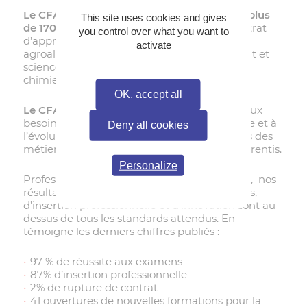
Le CFA Formasup Pays de la Loire
propose
plus
This site uses cookies and gives
de 170 formations du bac+2 à bac+5
en contrat
you control over what you want to
d’apprentissage dans les domaines suivants :
activate
agroalimentaire, informatique, industrie, droit et
sciences humaines, comptabilité/gestion,
chimie/biologie, bâtiment, commerce.
OK, accept all
Le CFA Formasup Pays de la Loire
répond aux
besoins de formation et d’emploi du territoire et à
Deny all cookies
l’évolution des métiers pour être au plus près des
métiers de demain et gère plus de 2700 apprentis.
Personalize
Professionnel reconnu depuis près de 20 ans, nos
résultats en matière de réussite aux examens,
d’insertion professionnelle et d’innovation sont au-
dessus de tous les standards attendus. En
témoigne les derniers chiffres publiés :
97 % de réussite aux examens
87% d’insertion professionnelle
2% de rupture de contrat
41 ouvertures de nouvelles formations pour la